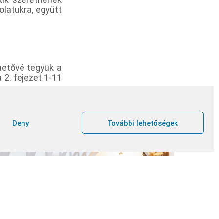
olatukra, együtt
hetővé tegyük a
2. fejezet 1-11
agy elmélyítsék
k a párbeszédet
k Isten hívását
Deny
További lehetőségek