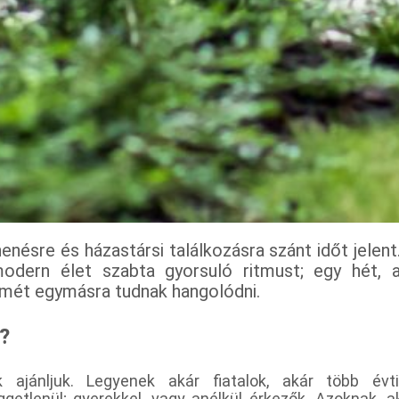
enésre és házastársi találkozásra szánt időt jelent
odern élet szabta gyorsuló ritmust; egy hét, 
smét egymásra tudnak hangolódni.
?
 ajánljuk. Legyenek akár fiatalok, akár több évt
ggetlenül; gyerekkel, vagy anélkül érkezők. Azoknak, 