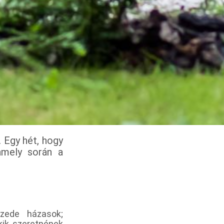
. Egy hét, hogy
amely során a
izede házasok;
akik szeretnének