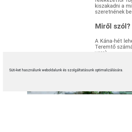
kiszakadni a mi
szeretnének ben
Miről szól?
A Kána-hét leh
Teremtő számár
vers).
Vannak akik az
az elkötelezet
egymás között,
Süti-ket használunk weboldalunk és szolgáltatásunk optimalizálására.
életükben.