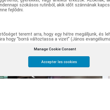
ndennapi szokásos rutinból, akik időt szánnának kapcs
ne fejlődni.
etőséget teremt arra, hogy egy hétre megálljunk, és le
a hogy ”borrá változtassa a vizet” (János evangéliuma 
ért jönnek, hogy megerősítsék a házassági esküjüket, v
Manage Cookie Consent
tségüket a másik felé. Mások azért, hogy megújítsá
 illetve, hálát adjanak a közös életükért, és keressé
Accepter les cookies