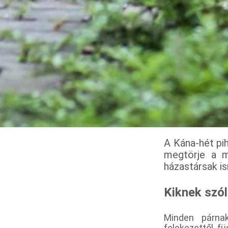
A Kána-hét pih
megtörje a m
házastársak i
Kiknek szól
Minden párnak
felekezettől fü