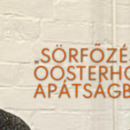
„SÖRFŐZÉ
OOSTERHO
APÁTSÁG