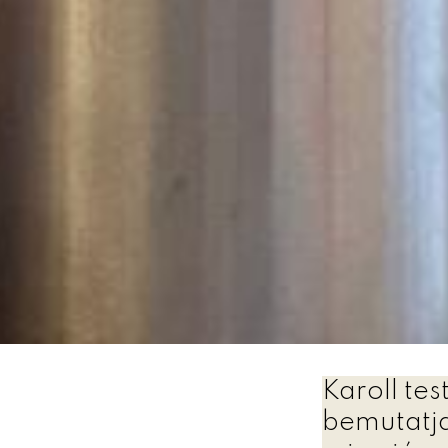
Karoll te
bemutatja