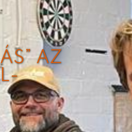
ÁS” AZ
L-