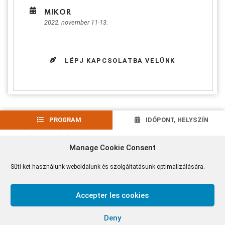
MIKOR
2022. november 11-13.
LÉPJ KAPCSOLATBA VELÜNK
PROGRAM
IDŐPONT, HELYSZÍN
HOZZÁJÁRULÁS
Manage Cookie Consent
Süti-ket használunk weboldalunk és szolgáltatásunk optimalizálására.
„Ti pedig mindnyájan testvérek vagytok.”(Mt 23, 8)
Elérkezett a tanév első Ifjúsági hétvégéje a
Accepter les cookies
kapcsolatokról, melyet a Szent András Evangelizációs
Iskolával közösen szervezünk.
Deny